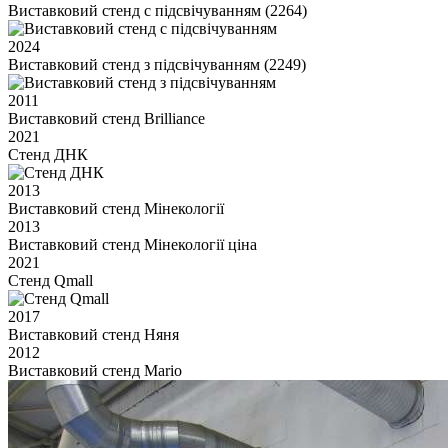
Виставковий стенд с підсвічуванням (2264)
2024
Виставковий стенд з підсвічуванням (2249)
2011
Виставковий стенд Brilliance
2021
Стенд ДНК
2013
Виставковий стенд Мінекології
2013
Виставковий стенд Мінекології ціна
2021
Стенд Qmall
2017
Виставковий стенд Няня
2012
Виставковий стенд Mario