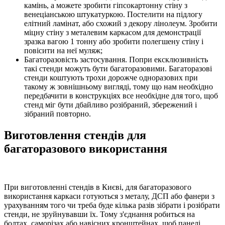
камінь, а можете зробити гіпсокартонну стіну з
венеціанською штукатуркою. Постелити на підлогу
елітний ламінат, або схожий з декору лінолеум. Зробити
міцну стіну з металевим каркасом для демонстрації
зразка вагою 1 тонну або зробити полегшену стіну і
повісити на неї муляж;
Багаторазовість застосування. Попри ексклюзивність
такі стенди можуть бути багаторазовими. Багаторазові
стенди коштують трохи дорожче одноразових при
такому ж зовнішньому вигляді, тому що нам необхідно
передбачити в конструкціях все необхідне для того, щоб
стенд міг бути дбайливо розібраний, збережений і
зібраний повторно.
Виготовлення стендів для
багаторазового використання
При виготовленні стендів в Києві, для багаторазового
використання каркаси готуються з металу, ДСП або фанери з
урахуванням того чи треба буде кілька разів зібрати і розібрати
стенди, не зруйнувавши їх. Тому з'єднання робиться на
болтах, саморізах або навісних кронштейнах, щоб панелі