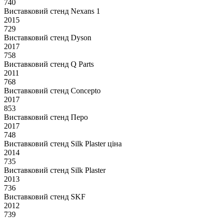
740
Виставковий стенд Nexans 1
2015
729
Виставковий стенд Dyson
2017
758
Виставковий стенд Q Parts
2011
768
Виставковий стенд Concepto
2017
853
Виставковий стенд Перо
2017
748
Виставковий стенд Silk Plaster ціна
2014
735
Виставковий стенд Silk Plaster
2013
736
Виставковий стенд SKF
2012
739