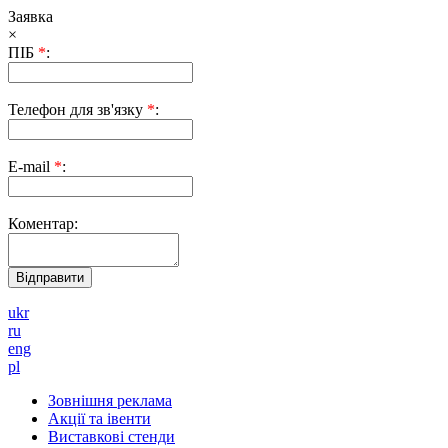
Заявка
×
ПІБ
*
:
Телефон для зв'язку
*
:
E-mail
*
:
Коментар:
ukr
ru
eng
pl
Зовнішня реклама
Акції та івенти
Виставкові стенди