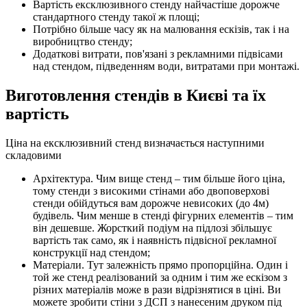
Вартість ексклюзивного стенду найчастіше дорожче
стандартного стенду такої ж площі;
Потрібно більше часу як на малювання ескізів, так і на
виробництво стенду;
Додаткові витрати, пов'язані з рекламними підвісами
над стендом, підведенням води, витратами при монтажі.
Виготовлення стендів в Києві та їх
вартість
Ціна на ексклюзивний стенд визначається наступними
складовими
Архітектура. Чим вище стенд – тим більше його ціна,
тому стенди з високими стінами або двоповерхові
стенди обійдуться вам дорожче невисоких (до 4м)
будівель. Чим менше в стенді фігурних елементів – тим
він дешевше. Жорсткий подіум на підлозі збільшує
вартість так само, як і наявність підвісної рекламної
конструкції над стендом;
Матеріали. Тут залежність прямо пропорційна. Один і
той же стенд реалізований за одним і тим же ескізом з
різних матеріалів може в рази відрізнятися в ціні. Ви
можете зробити стіни з ДСП з нанесеним друком під