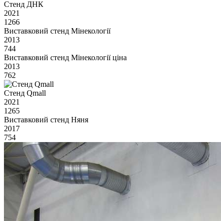
Стенд ДНК
2021
1266
Виставковий стенд Мінекології
2013
744
Виставковий стенд Мінекології ціна
2013
762
Стенд Qmall
2021
1265
Виставковий стенд Няня
2017
754