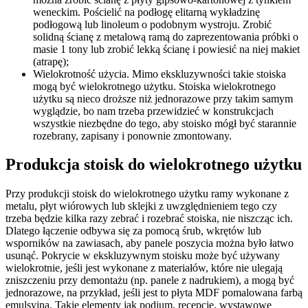
weneckim. Pościelić na podłogę elitarną wykładzinę
podłogową lub linoleum o podobnym wystroju. Zrobić
solidną ścianę z metalową ramą do zaprezentowania próbki o
masie 1 tony lub zrobić lekką ścianę i powiesić na niej makiet
(atrapę);
Wielokrotność użycia. Mimo ekskluzywności takie stoiska
mogą być wielokrotnego użytku. Stoiska wielokrotnego
użytku są nieco droższe niż jednorazowe przy takim samym
wyglądzie, bo nam trzeba przewidzieć w konstrukcjach
wszystkie niezbędne do tego, aby stoisko mógł być starannie
rozebrany, zapisany i ponownie zmontowany.
Produkcja stoisk do wielokrotnego użytku
Przy produkcji stoisk do wielokrotnego użytku ramy wykonane z
metalu, płyt wiórowych lub sklejki z uwzględnieniem tego czy
trzeba będzie kilka razy zebrać i rozebrać stoiska, nie niszcząc ich.
Dlatego łączenie odbywa się za pomocą śrub, wkrętów lub
wsporników na zawiasach, aby panele poszycia można było łatwo
usunąć. Pokrycie w ekskluzywnym stoisku może być używany
wielokrotnie, jeśli jest wykonane z materiałów, które nie ulegają
zniszczeniu przy demontażu (np. panele z nadrukiem), a mogą być
jednorazowe, na przykład, jeśli jest to płyta MDF pomalowana farbą
emulsyjną. Takie elementy jak podium, recepcje, wystawowe