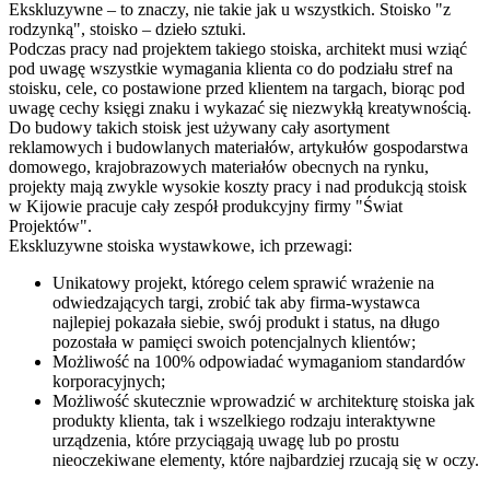
Ekskluzywne – to znaczy, nie takie jak u wszystkich. Stoisko "z
rodzynką", stoisko – dzieło sztuki.
Podczas pracy nad projektem takiego stoiska, architekt musi wziąć
pod uwagę wszystkie wymagania klienta co do podziału stref na
stoisku, cele, co postawione przed klientem na targach, biorąc pod
uwagę cechy księgi znaku i wykazać się niezwykłą kreatywnością.
Do budowy takich stoisk jest używany cały asortyment
reklamowych i budowlanych materiałów, artykułów gospodarstwa
domowego, krajobrazowych materiałów obecnych na rynku,
projekty mają zwykle wysokie koszty pracy i nad produkcją stoisk
w Kijowie pracuje cały zespół produkcyjny firmy "Świat
Projektów".
Ekskluzywne stoiska wystawkowe, ich przewagi:
Unikatowy projekt, którego celem sprawić wrażenie na
odwiedzających targi, zrobić tak aby firma-wystawca
najlepiej pokazała siebie, swój produkt i status, na długo
pozostała w pamięci swoich potencjalnych klientów;
Możliwość na 100% odpowiadać wymaganiom standardów
korporacyjnych;
Możliwość skutecznie wprowadzić w architekturę stoiska jak
produkty klienta, tak i wszelkiego rodzaju interaktywne
urządzenia, które przyciągają uwagę lub po prostu
nieoczekiwane elementy, które najbardziej rzucają się w oczy.