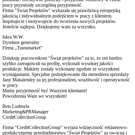
pracy przyniosły szczególną przyjemność.
Firma "Świat Projektów" wykazała się prawdziwą europejską
jakością i indywidualnym podejściem w pracy z klientem.
Inspirujecie i motywujecie do tworzenia nowych projektów.
Jesteście najlepsi. Dziękujemy wam za wszystko.
Iskra W.W.
Dyrektor generalny
Firma „Transmarket”
Dziękuję pracownikom "Świat projektów" za to, że oni bardzo
szybko zareagowali na prośbę, wykonali wysokiej jakości
produkcje. Makiety zostały wykonane zgodnie ze wszystkimi
wymaganiami. Specjalne podziękowanie dla menedżera sprzedaży
Jany Makalendry za jej profesjonalizm, wrażliwość i operatywność
w pracy.
Mamy przyjemność być Waszymi klientami!
Powodzenia Wam we wszystkim!
Bets Ludmyla
Marketing&PRManager
CreditCollectionGroup
Firma "CreditCollectionGroup" wyraża wdzięczność reklamowo-
produkcyjnemu przedsiębiorstwu "Świat Projektów" za owocną i