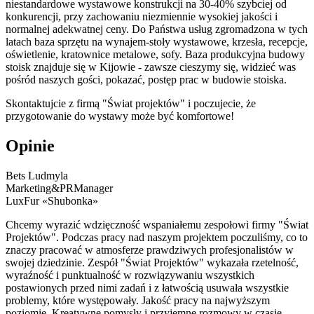
niestandardowe wystawowe konstrukcji na 30-40% szybciej od
konkurencji, przy zachowaniu niezmiennie wysokiej jakości i
normalnej adekwatnej ceny. Do Państwa usług zgromadzona w tych
latach baza sprzętu na wynajem-stoły wystawowe, krzesła, recepcje,
oświetlenie, kratownice metalowe, sofy. Baza produkcyjna budowy
stoisk znajduje się w Kijowie - zawsze cieszymy się, widzieć was
pośród naszych gości, pokazać, postęp prac w budowie stoiska.
Skontaktujcie z firmą "Świat projektów" i poczujecie, że
przygotowanie do wystawy może być komfortowe!
Opinie
Bets Ludmyla
Marketing&PRManager
LuxFur «Shubonka»
Chcemy wyrazić wdzięczność wspaniałemu zespołowi firmy "Świat
Projektów". Podczas pracy nad naszym projektem poczuliśmy, co to
znaczy pracować w atmosferze prawdziwych profesjonalistów w
swojej dziedzinie. Zespół "Świat Projektów" wykazała rzetelność,
wyraźność i punktualność w rozwiązywaniu wszystkich
postawionych przed nimi zadań i z łatwością usuwała wszystkie
problemy, które występowały. Jakość pracy na najwyższym
poziomie. Kreatywne pomysły i przyjemne rozmowy w czasie