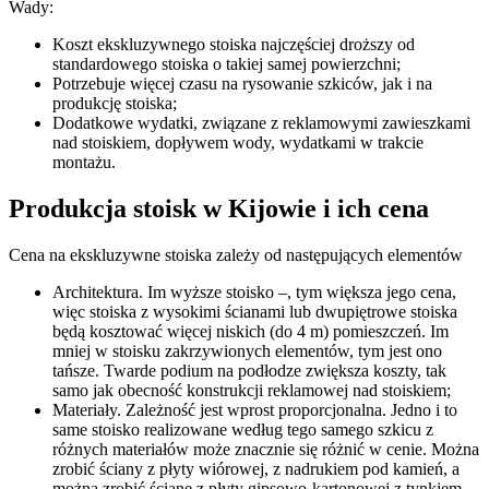
Wady:
Koszt ekskluzywnego stoiska najczęściej droższy od
standardowego stoiska o takiej samej powierzchni;
Potrzebuje więcej czasu na rysowanie szkiców, jak i na
produkcję stoiska;
Dodatkowe wydatki, związane z reklamowymi zawieszkami
nad stoiskiem, dopływem wody, wydatkami w trakcie
montażu.
Produkcja stoisk w Kijowie i ich cena
Cena na ekskluzywne stoiska zależy od następujących elementów
Architektura. Im wyższe stoisko –, tym większa jego cena,
więc stoiska z wysokimi ścianami lub dwupiętrowe stoiska
będą kosztować więcej niskich (do 4 m) pomieszczeń. Im
mniej w stoisku zakrzywionych elementów, tym jest ono
tańsze. Twarde podium na podłodze zwiększa koszty, tak
samo jak obecność konstrukcji reklamowej nad stoiskiem;
Materiały. Zależność jest wprost proporcjonalna. Jedno i to
same stoisko realizowane według tego samego szkicu z
różnych materiałów może znacznie się różnić w cenie. Można
zrobić ściany z płyty wiórowej, z nadrukiem pod kamień, a
można zrobić ścianę z płyty gipsowo-kartonowej z tynkiem