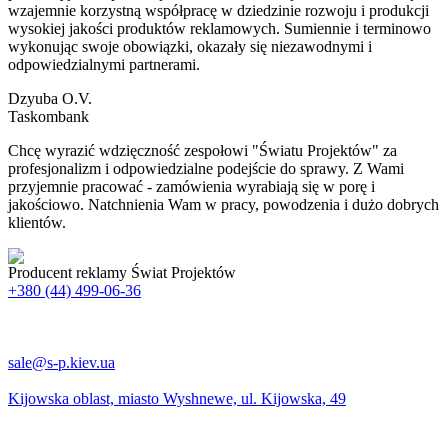
wzajemnie korzystną współpracę w dziedzinie rozwoju i produkcji
wysokiej jakości produktów reklamowych. Sumiennie i terminowo
wykonując swoje obowiązki, okazały się niezawodnymi i
odpowiedzialnymi partnerami.
Dzyuba O.V.
Taskombank
Chcę wyrazić wdzięczność zespołowi "Światu Projektów" za
profesjonalizm i odpowiedzialne podejście do sprawy. Z Wami
przyjemnie pracować - zamówienia wyrabiają się w porę i
jakościowo. Natchnienia Wam w pracy, powodzenia i dużo dobrych
klientów.
Producent reklamy Świat Projektów
+380 (44) 499-06-36
sale@s-p.kiev.ua
Kijowska oblast, miasto Wyshnewe, ul. Kijowska, 49