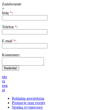
Zamówienie
×
Imię
*
:
Telefon
*
:
E-mail
*
:
Komentarz:
ukr
ru
eng
pl
Reklama zewnętrzna
Promocje oraz eventy
Stoiska wystawowe