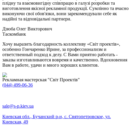
плідну та взаємовигідну співпрацю в галузі розробки та
виготовлення якісної рекламної продукції. Сумлінно та вчасно
виконуючи свої обов'язки, вони зарекомендували себе як
надійні та відповідальні партнери.
Дзюба Олег Викторович
Таскомбанк
Хочу выразить благодарность коллективу «Світ проектів»,
особенно Гончаренко Ирине, за профессионализм и
ответственный подход к делу. С Вами приятно работать -
заказы изготавливаются вовремя и качественно. Вдохновения
Вам в работе, удачи и много хороших клиентов.
Рекламная мастерская "Світ Проектів"
(044) 499-06-36
sale@s-p.kiev.ua
Киевская обл., Бучанский р-н, с. Святопетровское, ул.
Киевская, 49