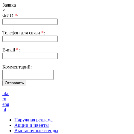
Заявка
×
ФИО
*
:
Телефон для связи
*
:
E-mail
*
:
Комментарий:
ukr
ru
eng
pl
Наружная реклама
Акции и ивенты
Выставочные стенды