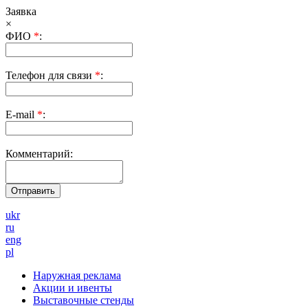
Заявка
×
ФИО
*
:
Телефон для связи
*
:
E-mail
*
:
Комментарий:
ukr
ru
eng
pl
Наружная реклама
Акции и ивенты
Выставочные стенды