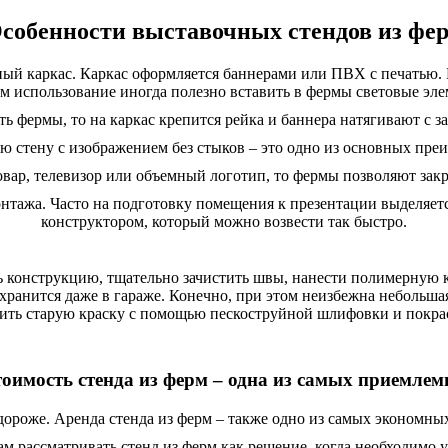
собенности выставочных стендов из фе
ый каркас. Каркас оформляется баннерами или ПВХ с печатью. 
м использование иногда полезно вставить в фермы световые эле
ть фермы, то на каркас крепится рейка и баннера натягивают с з
ю стену с изображением без стыков – это одно из основных пр
овар, телевизор или объемный логотип, то фермы позволяют за
тажа. Часто на подготовку помещения к презентации выделяет
конструктором, который можно возвести так быстро.
ь конструкцию, тщательно зачистить швы, нанести полимерную к
ранится даже в гараже. Конечно, при этом неизбежна небольша
бить старую краску с помощью пескоструйной шлифовки и покрас
оимость стенда из ферм – одна из самых приемле
ороже. Аренда стенда из ферм – также одно из самых экономны
м рассматривать стенд из ферм как решение, когда необходимо у