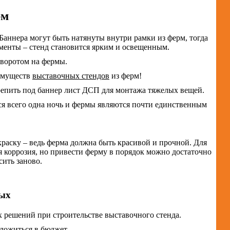
рм
Баннера могут быть натянуты внутри рамки из ферм, тогда
менты – стенд становится ярким и освещенным.
аворотом на фермы.
еимуществ
выставочных стендов
из ферм!
крепить под баннер лист ДСП для монтажа тяжелых вещей.
ся всего одна ночь и фермы являются почти единственным
раску – ведь ферма должна быть красивой и прочной. Для
я коррозия, но привести ферму в порядок можно достаточно
ить заново.
мых
х решений при строительстве выставочного стенда.
ложиться в бюджет.