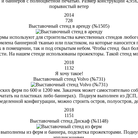
и баннеров с полноцветной печатью. Размер конструкции 4,95х
порывистый ветер
2014
728
Выставочный стенд в аренду (№1505)
мы используют для строительства качественных стендов любог
млена баннерной тканью или пластиком, на которые наносится по
 в помещении, так и под открытым небом. Чтобы стенд был бол
сти. На нашем стенде использованы прожекторы. Такой стенд мож
2018
1132
Я хочу такое!
Выставочный стенд Volvo (№731)
ских ферм по 600 и 1200 мм. Заказчик может самостоятельно соб
чатать на пластиках либо баннерах). Подиум выполнен из ДСП,
ределенной конфигурации, можно строить остров, полуостров, д
2018
1151
Выставочный стенд Дискаф (№1148)
 выполнены из ферм и баннера, подсветка прожекторами. Подиу
аппликациями.