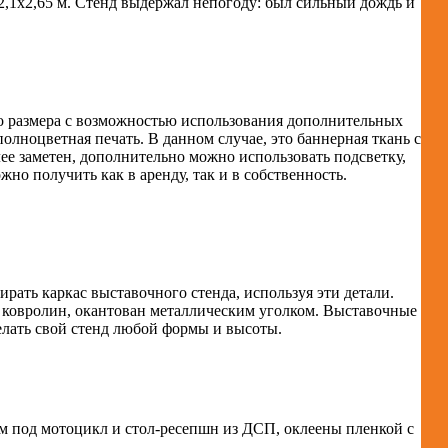
2,1х2,65 м. Стенд выдержал непогоду: был сильный дождь и
о размера с возможностью использования дополнительных
лноцветная печать. В данном случае, это баннерная ткань с
ее заметен, дополнительно можно использовать подсветку,
но получить как в аренду, так и в собственность.
ирать каркас выставочного стенда, используя эти детали.
 ковролин, окантован металлическим уголком. Выставочные
елать свой стенд любой формы и высоты.
м под мотоцикл и стол-ресепшн из ДСП, оклеены пленкой с