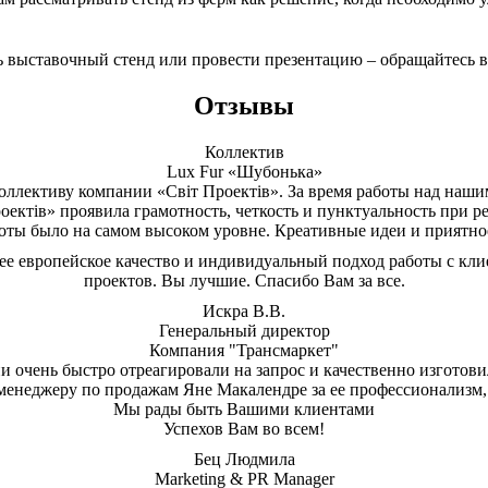
ь выставочный стенд или провести презентацию – обращайтесь 
Отзывы
Коллектив
Lux Fur «Шубонька»
ллективу компании «Світ Проектів». За время работы над нашим
оектів» проявила грамотность, четкость и пунктуальность при р
боты было на самом высоком уровне. Креативные идеи и приятно
е европейское качество и индивидуальный подход работы с кли
проектов. Вы лучшие. Спасибо Вам за все.
Искра В.В.
Генеральный директор
Компания "Трансмаркет"
ни очень быстро отреагировали на запрос и качественно изгото
менеджеру по продажам Яне Макалендре за ее профессионализм, 
Мы рады быть Вашими клиентами
Успехов Вам во всем!
Бец Людмила
Marketing & PR Manager