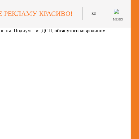
рукции, конструировать подиумы под автомобили и т.п.
Е РЕКЛАМУ КРАСИВО!
е-менее сильный порыв ветра.
(Больше информации...)
RU
МЕНЮ
боната. Подиум – из ДСП, обтянутого ковролином.