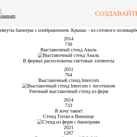
Стенды из ферм
 и прочные выставочные стенды, изготавливать подвесные конст
СОЗДАВАЙТ
ить уличную конструкцию без риска, что ее унесет любой боле
Выставочный стенд Zeppelin
стянуты баннеры с изображением. Крыша – из сотового поликар
2014
730
Выставочный стенд Аваль
В фермах расположены световые элементы
2011
764
Выставочный стенд Intercom
Уличный выставочный стенд из ферм
2014
733
Я хочу такое!
Стенд Титан в Виннице
2021
1267